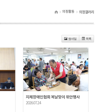
의정갤러리
의정활동
썸네일
목록
지체장애인협회 복날맞이 위안행사
2026.07.24