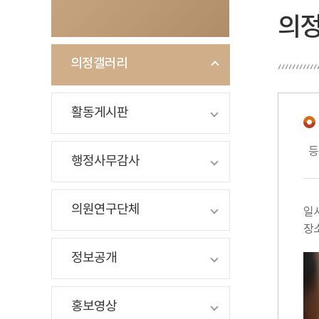
의
의정갤러리
활동게시판
등
행정사무감사
의원연구단체
일시:
장
정보공개
홍보영상