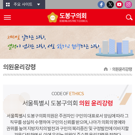
본문바로가기
주요 사이트
도봉구의회
DOBONG DISTRICT COUNCIL
의원윤리강령
의원윤리강령
CODE OF
ETHICS
서울특별시 도봉구의회
의원 윤리강령
서울특별시 도봉구의회의원은 주권자인 구민의 대표로서
양심에 따라 그
직무를 성실히 수행하여 구민의 신뢰를 받으며,
나아가 의회의 명예와
권위를 높여 지방자치의 발전과 구민의 복리증진 및
구정발전에 이바지할