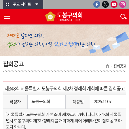
본문바로가기
주요 사이트
도봉구의회
DOBONG DISTRICT COUNCIL
집회공고
집회공고
제348회 서울특별시 도봉구의회 제2차 정례회 개회에 따른 집회공고
작성자
작성일
도봉구의회
2025.11.07
「서울특별시 도봉구의회 기본 조례」제28조제2항에 따라 제348회 서울특
별시 도봉구의회 제2차 정례회를 개회하게 되어 아래와 같이 집회공고 하
고자 합니다.