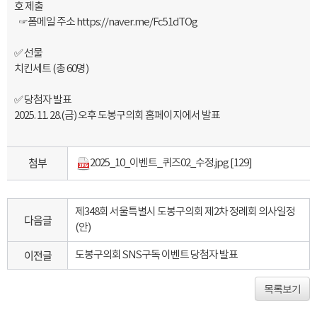
호 제출
☞폼메일 주소
https://naver.me/Fc51dTOg
✅ 선물
치킨세트 (총 60명)
✅ 당첨자 발표
2025. 11. 28.(금) 오후 도봉구의회 홈페이지에서 발표
첨부
2025_10_이벤트_퀴즈02_수정.jpg
[129]
제348회 서울특별시 도봉구의회 제2차 정례회 의사일정
다음글
(안)
이전글
도봉구의회 SNS구독 이벤트 당첨자 발표
목록보기