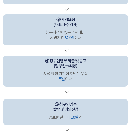
③ 서명요청
(대표자·수임자)
청구자격이 있는 주민대상
3개월
서명기간:
이내
④ 청구인명부 제출 및 공표
(청구인→의장)
서명 요청 기간이 지난 날부터
5일
이내
⑤ 청구인명부
열람 및 이의신청
10일
공표한 날부터
간