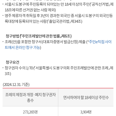
서울시 도봉구에 주민등록이 되어있는 만 18세 이상의 주민(「공직선거법」 제
18조에 따른 선거권 없는 사람 제외)
영주 체류자격 취득일 후 3년이 경과한 외국인 중 서울시 도봉구의 외국인등
록대장에 등록되어 있는 사람(「출입국관리법」 제34조)
청구방법 (「주민조례발안에 관한 법률」 제6조)
조례(안)을 포함한 청구서(대표자증명서 발급신청) 제출 (*
주민e직접 사이
트에서 온라인 청구 가능
)
청구요건
청구권자 수의 1/70 (「서울특별시 도봉구의회 주민조례발안에 관한 조례」 제
3조)
(2024. 12. 31. 기준)
조례의 제정과 개정·폐지 청구권자
연서하여야 할 18세이상 주민수
총수
273,265명
3,904명