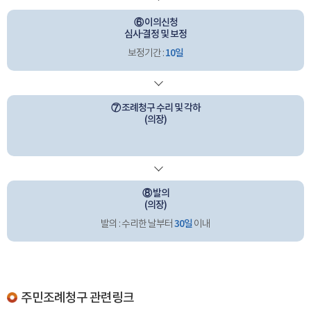
⑥ 이의신청
심사·결정 및 보정
10일
보정기간 :
⑦ 조례청구 수리 및 각하
(의장)
⑧ 발의
(의장)
30일
발의 : 수리한 날부터
이내
주민조례청구 관련링크