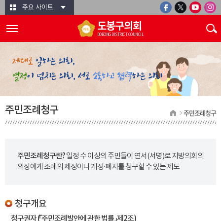
본문바로가기
주요 사이트
도봉구의회
DOBONG DISTRICT COUNCIL
주민조례청구
주민조례청구
주민조례청구란?
일정 수 이상의 주민들이 연서(서명)로 지방의회의
의장에게 조례의 제정이나 개정·폐지를 청구할 수 있는 제도
청구개요
청구권자 (「주민조례발안에 관한 법률」 제2조)