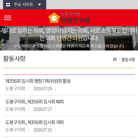
본문바로가기
주요 사이트
도봉구의회
안병건 의원
제대로 일하는 의회, 열정이 넘치는 의회, 서로 소통하고 협력하
는 의회
안병건 의원
입니다.
구민여러분과 소통하고 신뢰받는 의회가 되도록 최선을 다하겠습니다.
활동사항
활동사항
제356회 임시회 행정기획위원회 활동
도봉구의회
2026.07.29
도봉구의회, 제356회 임시회 폐회
도봉구의회
2026.07.27
도봉구의회, 제356회 임시회 개회
도봉구의회
2026.07.16