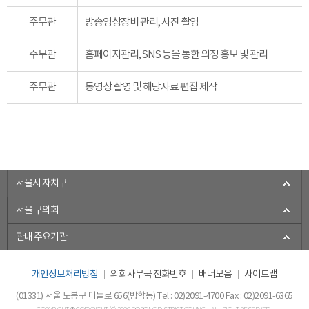
주무관
방송영상장비 관리, 사진 촬영
주무관
홈페이지관리, SNS 등을 통한 의정 홍보 및 관리
주무관
동영상 촬영 및 해당자료 편집 제작
서울시 자치구
서울 구의회
관내 주요기관
개인정보처리방침
의회사무국 전화번호
배너모음
사이트맵
(01331) 서울 도봉구 마들로 656(방학동)
Tel : 02)2091-4700 Fax : 02)2091-6365